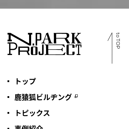
If
you
are
a
to TOP
human,
ignore
this
field
トップ
鹿猿狐ビルヂング
トピックス
事例紹介