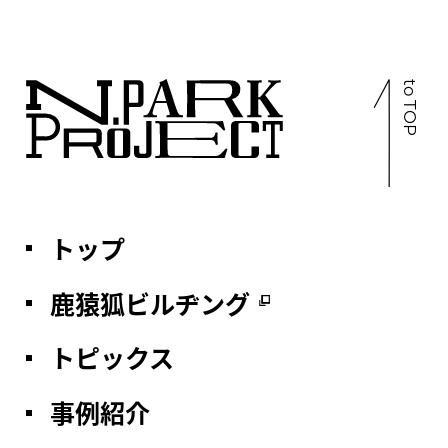
you
are
a
to TOP
human,
ignore
this
field
トップ
鹿猿狐ビルヂング
トピックス
事例紹介