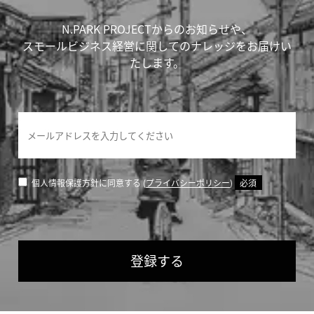
N.PARK PROJECTからのお知らせや、
スモールビジネス経営に関してのナレッジをお届けい
たします。
個人情報保護方針に同意する (
プライバシーポリシー
)
必須
登録する
If