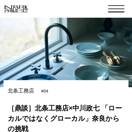
北条工務店
#04
［鼎談］北条工務店×中川政七 「ロー
カルではなくグローカル」奈良から
の挑戦