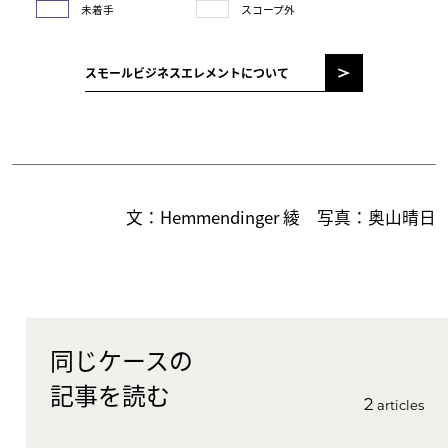
未着手
スコープ外
スモールビジネスエレメントについて
文：Hemmendinger 綾 写真：奥山晴日
同じケースの
記事を読む
2
articles