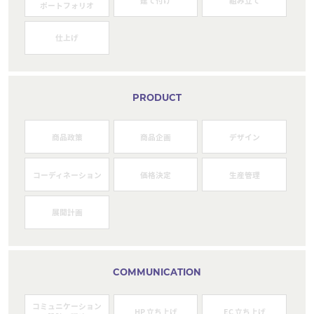
建て付け
組み立て
ポートフォリオ
仕上げ
PRODUCT
商品政策
商品企画
デザイン
コーディネーション
価格決定
生産管理
展開計画
COMMUNICATION
コミュニケーション
HP 立ち上げ
EC 立ち上げ