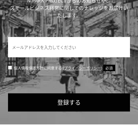
N.PARK PROJECTからのお知らせや、
スモールビジネス経営に関してのナレッジをお届けい
たします。
個人情報保護方針に同意する (
プライバシーポリシー
)
必須
登録する
If
you
are