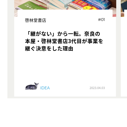
啓林堂書店
#01
「継がない」から一転。奈良の
本屋・啓林堂書店3代目が事業を
継ぐ決意をした理由
IDEA
2023.04.03