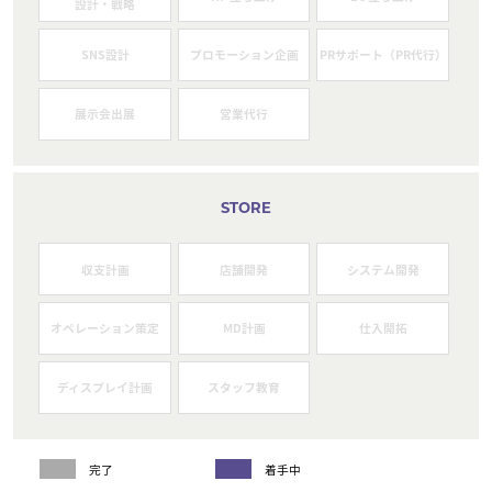
設計・戦略
SNS設計
プロモーション企画
PRサポート（PR代行）
展示会出展
営業代行
STORE
収支計画
店舗開発
システム開発
オペレーション策定
MD計画
仕入開拓
ディスプレイ計画
スタッフ教育
完了
着手中