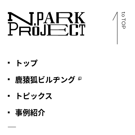
a
to TOP
human,
ignore
this
field
トップ
鹿猿狐ビルヂング
トピックス
事例紹介