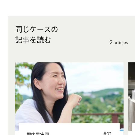
同じケースの
記事を読む
2
articles
堀内果実園
#02