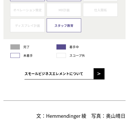
オペレーション策定
MD計画
仕入開拓
ディスプレイ計画
スタッフ教育
完了
着手中
未着手
スコープ外
スモールビジネスエレメントについて
文：Hemmendinger 綾 写真：奥山晴日