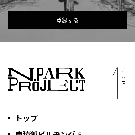
登録する
If
you
are
a
to TOP
human,
ignore
this
field
トップ
鹿猿狐ビルヂング