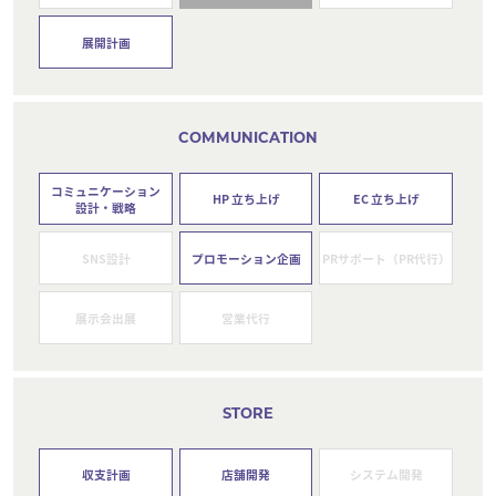
展開計画
COMMUNICATION
コミュニケーション
HP 立ち上げ
EC 立ち上げ
設計・戦略
SNS設計
プロモーション企画
PRサポート（PR代行）
展示会出展
営業代行
STORE
収支計画
店舗開発
システム開発